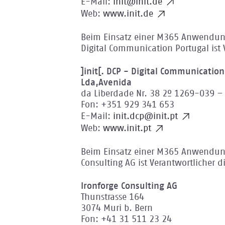
E-Mail:
init@init.de
Web:
www.init.de
Beim Einsatz einer M365 Anwendung
Digital Communication Portugal ist 
]init[. DCP - Digital Communicatio
Lda,Avenida
da Liberdade Nr. 38 2º 1269-039 – 
Fon: +351 929 341 653
E-Mail:
init.dcp@init.pt
Web:
www.init.pt
Beim Einsatz einer M365 Anwendung
Consulting AG ist Verantwortlicher d
Ironforge Consulting AG
Thunstrasse 164
3074 Muri b. Bern
Fon: +41 31 511 23 24