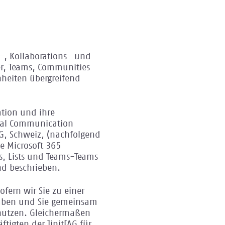
s-, Kollaborations- und
er, Teams, Communities
nheiten übergreifend
ation und ihre
ital Communication
AG, Schweiz, (nachfolgend
e Microsoft 365
, Lists und Teams-Teams
d beschrieben.
ofern wir Sie zu einer
aben und Sie gemeinsam
nutzen. Gleichermaßen
ftigten der ]init[AG für