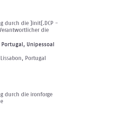
 durch die ]init[.DCP -
Verantwortlicher die
n Portugal, Unipessoal
Lissabon, Portugal
 durch die ironforge
ie