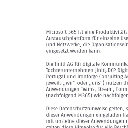
Microsoft 365 ist eine Produktivität
Austauschplattform für einzelne Us
und Netzwerke, die Organisationsei
eingesetzt werden kann.
Die ]init[ AG für digitale Kommunik
Tochterunternehmen ]init[.DCP Dig
Portugal und Ironforge Consulting 
jeweils „wir“ oder „uns“) nutzen di
Anwendungen Teams, Stream, Forms
(nachfolgend M365) wie nachfolgen
Diese Datenschutzhinweise gelten, s
dieser Anwendungen eingeladen h
mit uns eine dieser Anwendungen 
gelten diese Hinweise für alle Beschä