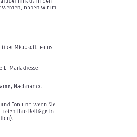
arüber hinaus in den
t werden, haben wir im
 über Microsoft Teams
e E-Mailadresse,
rname, Nachname,
d und Ton und wenn Sie
reten Ihre Beiträge in
ktion).