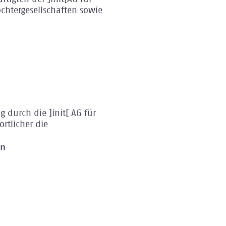
chtergesellschaften sowie
durch die ]init[ AG für
rtlicher die
on